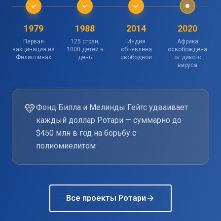
1979
1988
2014
2020
Первая
125 стран,
Индия
Африка
вакцинация на
1000 детей в
объявлена
освобождена
Филиппинах
день
свободной
от дикого
вируса
💛
Фонд Билла и Мелинды Гейтс удваивает
каждый доллар Ротари — суммарно до
$450 млн в год на борьбу с
полиомиелитом
Все проекты Ротари