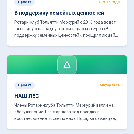
Проект
С 2016 года
В поддержку семейных ценностей
Ротари-клуб Тольятти Меркурий с 2016 года ведёт
ежегодную наградную номинацию конкурса «В
поддержку семейных ценностей», поощряя людей,
посвятивших себя работе с детьми-сиротами.
Проект
1 гектар леса
НАШ ЛЕС
Члены Ротари-клуба Тольятти Меркурий взяли на
обслуживание 1 гектар леса под посадку и
восстановление после пожара. Посадка саженцев,
поливка, очистка территории — личный вклад
ротарианцев в экологию.